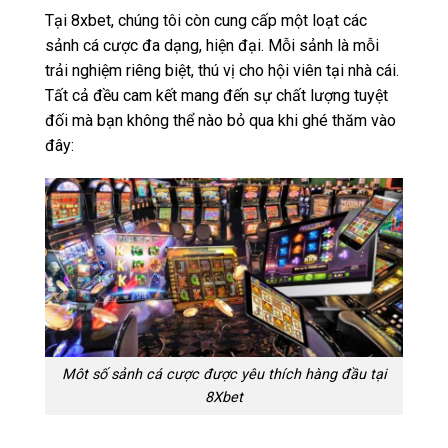
Tại 8xbet, chúng tôi còn cung cấp một loạt các
sảnh cá cược đa dạng, hiện đại. Mỗi sảnh là mỗi
trải nghiệm riêng biệt, thú vị cho hội viên tại nhà cái.
Tất cả đều cam kết mang đến sự chất lượng tuyệt
đối mà bạn không thể nào bỏ qua khi ghé thăm vào
đây:
Môt số sảnh cá cược được yêu thích hàng đầu tại
8Xbet