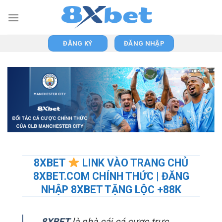
Skip
to
content
ĐĂNG KÝ
ĐĂNG NHẬP
8XBET
LINK VÀO TRANG CHỦ
8XBET.COM CHÍNH THỨC | ĐĂNG
NHẬP 8XBET TẶNG LỘC +88K
8XBET
là nhà cái cá cược trực