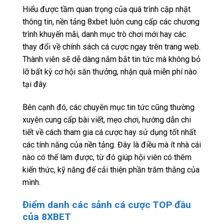
Hiểu được tầm quan trọng của quá trình cập nhật
thông tin, nền tảng 8xbet luôn cung cấp các chương
trình khuyến mãi, danh mục trò chơi mới hay các
thay đổi về chính sách cá cược ngay trên trang web.
Thành viên sẽ dễ dàng nắm bắt tin tức mà không bỏ
lỡ bất kỳ cơ hội săn thưởng, nhận quà miễn phí nào
tại đây.
Bên cạnh đó, các chuyên mục tin tức cũng thường
xuyên cung cấp bài viết, mẹo chơi, hướng dẫn chi
tiết về cách tham gia cá cược hay sử dụng tốt nhất
các tính năng của nền tảng. Đây là điều mà ít nhà cái
nào có thể làm được, từ đó giúp hội viên có thêm
kiến thức, kỹ năng để cải thiện phần trăm thắng của
mình.
Điểm danh các sảnh cá cược TOP đầu
của 8XBET