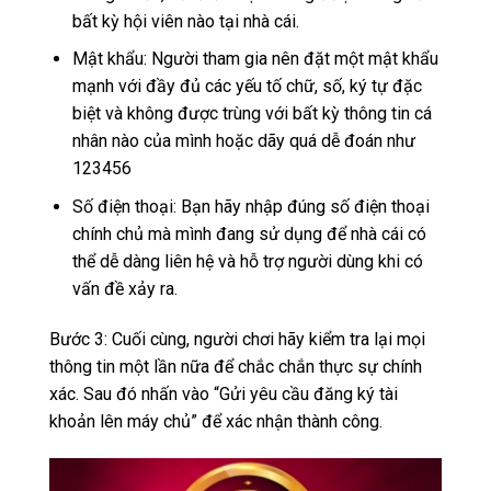
bất kỳ hội viên nào tại nhà cái.
Mật khẩu: Người tham gia nên đặt một mật khẩu
mạnh với đầy đủ các yếu tố chữ, số, ký tự đặc
biệt và không được trùng với bất kỳ thông tin cá
nhân nào của mình hoặc dãy quá dễ đoán như
123456
Số điện thoại: Bạn hãy nhập đúng số điện thoại
chính chủ mà mình đang sử dụng để nhà cái có
thể dễ dàng liên hệ và hỗ trợ người dùng khi có
vấn đề xảy ra.
Bước 3: Cuối cùng, người chơi hãy kiểm tra lại mọi
thông tin một lần nữa để chắc chắn thực sự chính
xác. Sau đó nhấn vào “Gửi yêu cầu đăng ký tài
khoản lên máy chủ” để xác nhận thành công.