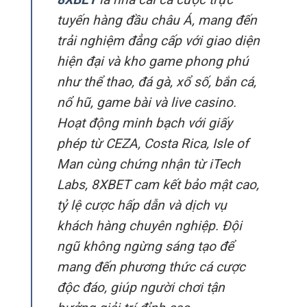
tuyến hàng đầu châu Á, mang đến
trải nghiệm đẳng cấp với giao diện
hiện đại và kho game phong phú
như thể thao, đá gà, xổ số, bắn cá,
nổ hũ, game bài và live casino.
Hoạt động minh bạch với giấy
phép từ CEZA, Costa Rica, Isle of
Man cùng chứng nhận từ iTech
Labs, 8XBET cam kết bảo mật cao,
tỷ lệ cược hấp dẫn và dịch vụ
khách hàng chuyên nghiệp. Đội
ngũ không ngừng sáng tạo để
mang đến phương thức cá cược
độc đáo, giúp người chơi tận