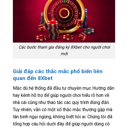
Các bước tham gia đăng ký 8Xbet cho người chơi
mới
Giải đáp các thắc mắc phổ biến liên
quan đến 8Xbet
Mặc dù hệ thống đã đầu tư chuyên mục Hướng dẫn
hay kênh hỗ trợ để giúp người chơi hiểu rõ hơn về
nhà cái cũng như thao tác các quy trình đúng đắn.
Tuy nhiên, vẫn có một số thắc mắc thường gặp mà
tân binh ngại ngùng, không biết hỏi ai. Chúng tôi đã
tổng hợp câu hỏi dưới đây để giúp người dùng có