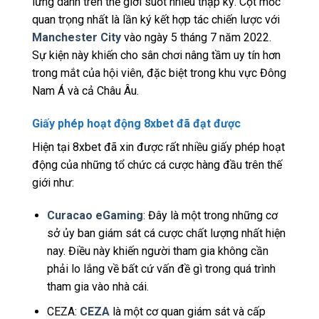
lừng danh trên thế giới suốt nhiều thập kỷ. Cột mốc
quan trọng nhất là lần ký kết hợp tác chiến lược với
Manchester City
vào ngày 5 tháng 7 năm 2022.
Sự kiện này khiến cho sân chơi nâng tầm uy tín hơn
trong mắt của hội viên, đặc biệt trong khu vực Đông
Nam Á và cả Châu Âu.
Giấy phép hoạt động 8xbet đã đạt được
Hiện tại 8xbet đã xin được rất nhiều giấy phép hoạt
động của những tổ chức cá cược hàng đầu trên thế
giới như:
Curacao eGaming
: Đây là một trong những cơ
sở ủy ban giám sát cá cược chất lượng nhất hiện
nay. Điều này khiến người tham gia không cần
phải lo lắng về bất cứ vấn đề gì trong quá trình
tham gia vào nhà cái.
CEZA:
CEZA
là một cơ quan giám sát và cấp