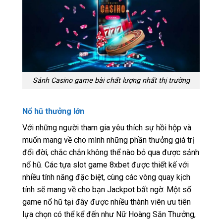
Sảnh Casino game bài chất lượng nhất thị trường
Nổ hũ thưởng lớn
Với những người tham gia yêu thích sự hồi hộp và
muốn mang về cho mình những phần thưởng giá trị
đổi đời, chắc chắn không thể nào bỏ qua được sảnh
nổ hũ. Các tựa slot game 8xbet được thiết kế với
nhiều tính năng đặc biệt, cùng các vòng quay kịch
tính sẽ mang về cho bạn Jackpot bất ngờ. Một số
game nổ hũ tại đây được nhiều thành viên ưu tiên
lựa chọn có thể kể đến như Nữ Hoàng Săn Thưởng,