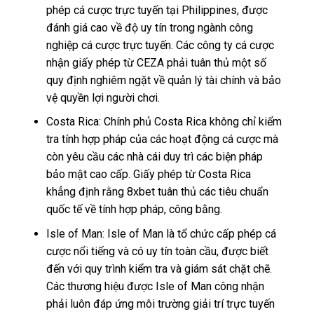
phép cá cược trực tuyến tại Philippines, được
đánh giá cao về độ uy tín trong ngành công
nghiệp cá cược trực tuyến. Các công ty cá cược
nhận giấy phép từ CEZA phải tuân thủ một số
quy định nghiêm ngặt về quản lý tài chính và bảo
vệ quyền lợi người chơi.
Costa Rica: Chính phủ Costa Rica không chỉ kiểm
tra tính hợp pháp của các hoạt động cá cược mà
còn yêu cầu các nhà cái duy trì các biện pháp
bảo mật cao cấp. Giấy phép từ Costa Rica
khẳng định rằng 8xbet tuân thủ các tiêu chuẩn
quốc tế về tính hợp pháp, công bằng.
Isle of Man: Isle of Man là tổ chức cấp phép cá
cược nổi tiếng và có uy tín toàn cầu, được biết
đến với quy trình kiểm tra và giám sát chặt chẽ.
Các thương hiệu được Isle of Man công nhận
phải luôn đáp ứng môi trường giải trí trực tuyến