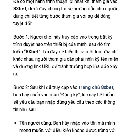
Để có một hành trình thuận lợi nhất khi tham gia vào
8Xbet
, dưới đây chúng tôi sẽ hướng dẫn cho người
dùng chi tiết từng bước tham gia với sự dễ dàng
tuyệt đối:
Bước 1: Người chơi hãy truy cập vào trong bất kỳ
trình duyệt nào trên thiết bị của mình, sau đó tìm
kiếm “
8Xbet
”. Tại đây sẽ hiển thị ra một loạt địa chỉ
khác nhau, người tham gia cần phải nhìn kỹ tên miền
và đường link URL để tránh trường hợp lừa đảo xảy
ra.
Bước 2: Sau khi đã truy cập vào
trang chủ 8xbet
,
bạn hãy nhấn vào mục “Đăng ký”, lúc này hệ thống
sẽ yêu cầu bạn nhập đúng yêu cầu theo các thông
tin như sau:
Tên người dùng: Bạn hãy nhập vào tên mà mình
mong muốn, với điều kiện không được trùng với