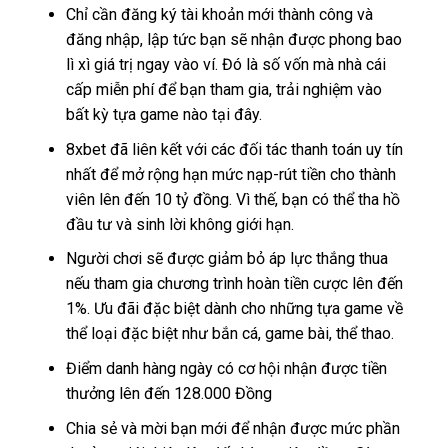
Chỉ cần đăng ký tài khoản mới thành công và
đăng nhập, lập tức bạn sẽ nhận được phong bao
lì xì giá trị ngay vào ví. Đó là số vốn mà nhà cái
cấp miễn phí để bạn tham gia, trải nghiệm vào
bất kỳ tựa game nào tại đây.
8xbet đã liên kết với các đối tác thanh toán uy tín
nhất để mở rộng hạn mức nạp-rút tiền cho thành
viên lên đến 10 tỷ đồng. Vì thế, bạn có thể tha hồ
đầu tư và sinh lời không giới hạn.
Người chơi sẽ được giảm bỏ áp lực thắng thua
nếu tham gia chương trình hoàn tiền cược lên đến
1%. Ưu đãi đặc biệt dành cho những tựa game về
thể loại đặc biệt như bắn cá, game bài, thể thao.
Điểm danh hàng ngày có cơ hội nhận được tiền
thưởng lên đến 128.000 Đồng
Chia sẻ và mời bạn mới để nhận được mức phần