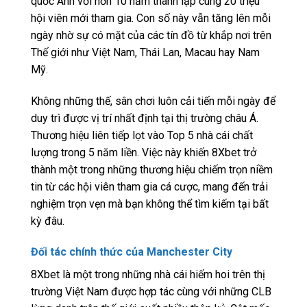
quốc Anh với hơn 10 năm thành lập cùng 20 triệu
hội viên mới tham gia. Con số này vẫn tăng lên mỗi
ngày nhờ sự có mặt của các tín đồ từ khắp nơi trên
Thế giới như Việt Nam, Thái Lan, Macau hay Nam
Mỹ.
Không những thế, sân chơi luôn cải tiến mỗi ngày để
duy trì được vị trí nhất định tại thị trường châu Á.
Thương hiệu liên tiếp lọt vào Top 5 nhà cái chất
lượng trong 5 năm liền. Việc này khiến 8Xbet trở
thành một trong những thương hiệu chiếm trọn niềm
tin từ các hội viên tham gia cá cược, mang đến trải
nghiệm trọn vẹn mà bạn không thể tìm kiếm tại bất
kỳ đâu.
Đối tác chính thức của Manchester City
8Xbet là một trong những nhà cái hiếm hoi trên thị
trường Việt Nam được hợp tác cùng với những CLB