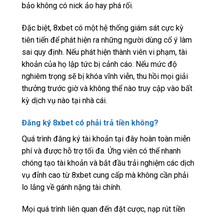
bảo không có nick ảo hay phá rối.
Đặc biệt, 8xbet có một hệ thống giám sát cực kỳ
tiên tiến để phát hiện ra những người dùng cố ý làm
sai quy định. Nếu phát hiện thành viên vi phạm, tài
khoản của họ lập tức bị cảnh cáo. Nếu mức độ
nghiêm trọng sẽ bị khóa vĩnh viễn, thu hồi mọi giải
thưởng trước giờ và không thể nào truy cập vào bất
kỳ dịch vụ nào tại nhà cái.
Đăng ký 8xbet có phải trả tiền không?
Quá trình đăng ký tài khoản tại đây hoàn toàn miễn
phí và được hỗ trợ tối đa. Ứng viên có thể nhanh
chóng tạo tài khoản và bắt đầu trải nghiệm các dịch
vụ đỉnh cao từ 8xbet cung cấp mà không cần phải
lo lắng về gánh nặng tài chính.
Mọi quá trình liên quan đến đặt cược, nạp rút tiền