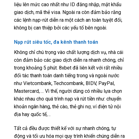
liệu lên mức cao nhất như ID đăng nhập, mật khẩu
giao dịch, mã thẻ visa. Ngoài ra còn đảm bảo rằng
các lệnh nạp-rút diễn ra một cách an toàn tuyệt đối,
không bị can thiệp bởi các yếu tố bên ngoài.
Nạp rút siêu tốc, đa kênh thanh toán
Không chỉ chú trọng vào chất lượng dịch vụ, nhà cái
còn đảm bảo các giao dịch diễn ra nhanh chóng, chỉ
trong khoảng 5 phút. 8xbet đã liên kết với rất nhiều
đối tác thanh toán danh tiếng trong và ngoài nước
như Vietcombank, Techcombank, BIDV, PayPal,
Mastercard,…. Vì thế, người dùng có nhiều lựa chọn
khác nhau cho quá trình nạp và rút tiền như: chuyển
khoản ngân hàng, thẻ cào, thẻ ghi nợ, ví điện tử nội
địa hay quốc tế,…
Tất cả đều được thiết kế với sự nhanh chóng, tự
động và tối ưu hóa mọi quy trình khiến chúng diễn ra