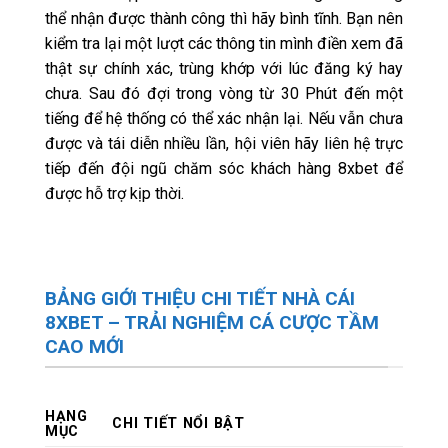
thể nhận được thành công thì hãy bình tĩnh. Bạn nên
kiểm tra lại một lượt các thông tin mình điền xem đã
thật sự chính xác, trùng khớp với lúc đăng ký hay
chưa. Sau đó đợi trong vòng từ 30 Phút đến một
tiếng để hệ thống có thể xác nhận lại. Nếu vẫn chưa
được và tái diễn nhiều lần, hội viên hãy liên hệ trực
tiếp đến đội ngũ chăm sóc khách hàng 8xbet để
được hỗ trợ kịp thời.
BẢNG GIỚI THIỆU CHI TIẾT NHÀ CÁI
8XBET – TRẢI NGHIỆM CÁ CƯỢC TẦM
CAO MỚI
HẠNG
CHI TIẾT NỔI BẬT
MỤC