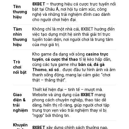
8XBET
– thương hiệu cá cược trực tuyến nổi
Tên
bật tại Châu Á, nơi hội tụ cảm xúc, công
thương
nghệ và những trải nghiệm đỉnh cao dành
hiệu
cho người chơi hiện đại.
Tầm
Không chỉ là một nhà cái, 8XBET hướng đến
nhìn
việc tạo dựng một hệ sinh thái giải trí trực
thương
tuyến toàn diện, nơi người chơi là trung tâm
hiệu
của mọi giá trị.
Kho game đa dạng với sòng
casino trực
tuyến
,
cá cược thể thao
tỉ lệ kèo hấp dẫn,
Trò
cùng các tựa game như
bắn cá
,
đá gà
chơi
Thomo
,
xổ số
… được đầu tư hình ảnh và âm
nổi bật
thanh sống động, mang lại cảm giác “chơi
thật – thắng thật”.
Thiết kế hiện đại – tinh tế – mượt mà.
Giao
Website và ứng dụng của
8XBET
mang
diện &
phong cách chuyên nghiệp, thao tác dễ
trải
dàng, hiển thị rõ ràng, giúp người chơi tập
nghiệm
trung trọn vẹn vào trải nghiệm thay vì bị
“ngợp” bởi thông tin.
Khuyến
8XBET
xây dựng chính sách thưởng nạp,