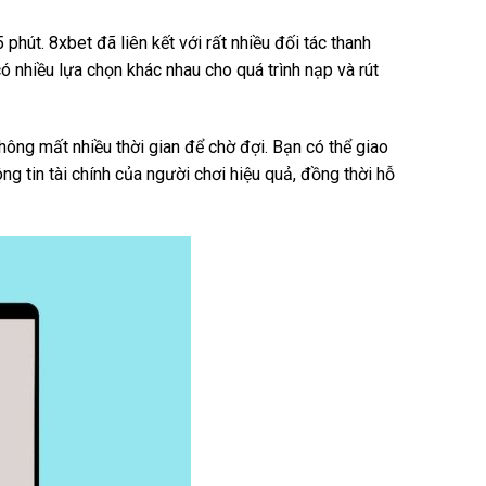
hút. 8xbet đã liên kết với rất nhiều đối tác thanh
 nhiều lựa chọn khác nhau cho quá trình nạp và rút
hông mất nhiều thời gian để chờ đợi. Bạn có thể giao
ng tin tài chính của người chơi hiệu quả, đồng thời hỗ