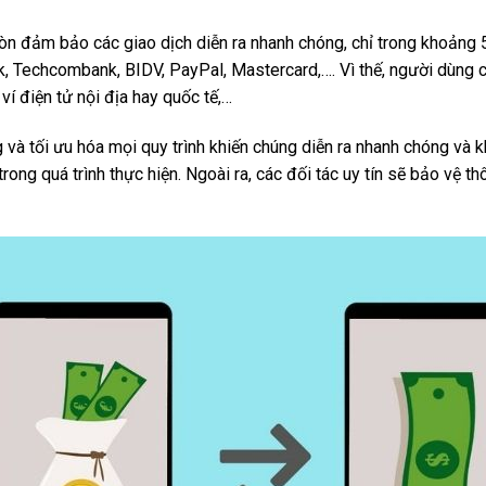
òn đảm bảo các giao dịch diễn ra nhanh chóng, chỉ trong khoảng 5 p
, Techcombank, BIDV, PayPal, Mastercard,…. Vì thế, người dùng có
 ví điện tử nội địa hay quốc tế,…
 và tối ưu hóa mọi quy trình khiến chúng diễn ra nhanh chóng và k
ng quá trình thực hiện. Ngoài ra, các đối tác uy tín sẽ bảo vệ thô