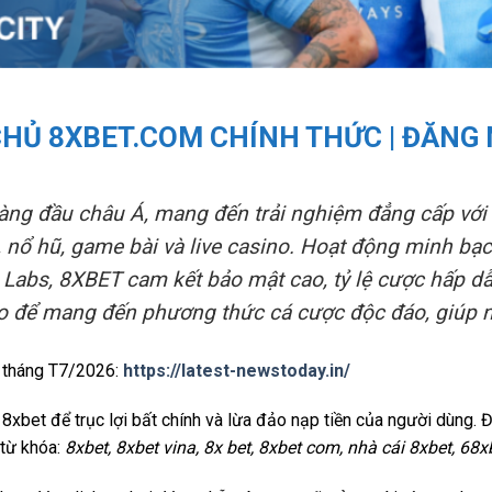
HỦ 8XBET.COM CHÍNH THỨC | ĐĂNG 
 hàng đầu châu Á, mang đến trải nghiệm đẳng cấp với
, nổ hũ, game bài và live casino. Hoạt động minh bạc
 Labs, 8XBET cam kết bảo mật cao, tỷ lệ cược hấp d
 để mang đến phương thức cá cược độc đáo, giúp ngư
 tháng T7/2026:
https://latest-newstoday.in/
xbet để trục lợi bất chính và lừa đảo nạp tiền của người dùng. Đ
 từ khóa:
8xbet, 8xbet vina, 8x bet, 8xbet com, nhà cái 8xbet, 68