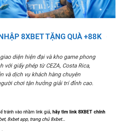
NHẬP 8XBET TẶNG QUÀ +88K
 giao diện hiện đại và kho game phong
h với giấy phép từ CEZA, Costa Rica,
ẫn và dịch vụ khách hàng chuyên
ời chơi tận hưởng giải trí đỉnh cao.
ể tránh vào nhầm link giả,
hãy tìm link 8XBET chính
xbet, 8xbet app, trang chủ 8xbet…