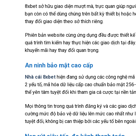
8xbet sở hữu giao diện mượt mà, trực quan giúp người
bạn còn có thể dùng chúng trên bất kỳ thiết bị hoặc 
thay đổi giao diện theo sở thích riêng.
Phiên bản website cùng ứng dụng đều được thiết kế t
quá trình tìm kiếm hay thực hiện các giao dịch tại đ
khuyến mãi hay thay đổi quan trọng.
An ninh bảo mật cao cấp
Nhà cái 8xbet
hiện đang sử dụng các công nghệ mã hó
2 yếu tố, mã hóa dữ liệu cấp cao chuẩn bảo mật 256-
thể yên tâm tuyệt đối khi tham gia cá cược tại nền tả
Mọi thông tin trong quá trình đăng ký và các giao dị
cường mức độ bảo vệ dữ liệu lên mức cao nhất như ID
tuyệt đối, không bị can thiệp bởi các yếu tố bên ngoài