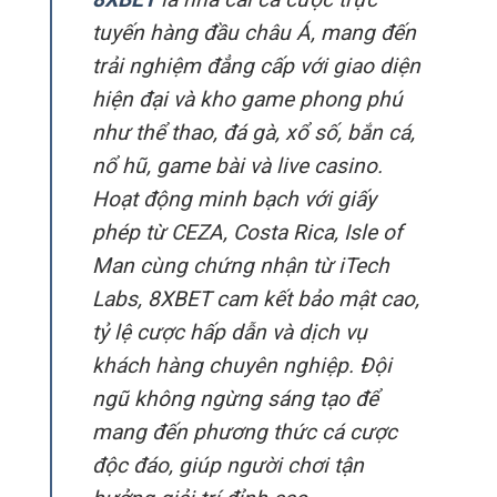
tuyến hàng đầu châu Á, mang đến
trải nghiệm đẳng cấp với giao diện
hiện đại và kho game phong phú
như thể thao, đá gà, xổ số, bắn cá,
nổ hũ, game bài và live casino.
Hoạt động minh bạch với giấy
phép từ CEZA, Costa Rica, Isle of
Man cùng chứng nhận từ iTech
Labs, 8XBET cam kết bảo mật cao,
tỷ lệ cược hấp dẫn và dịch vụ
khách hàng chuyên nghiệp. Đội
ngũ không ngừng sáng tạo để
mang đến phương thức cá cược
độc đáo, giúp người chơi tận