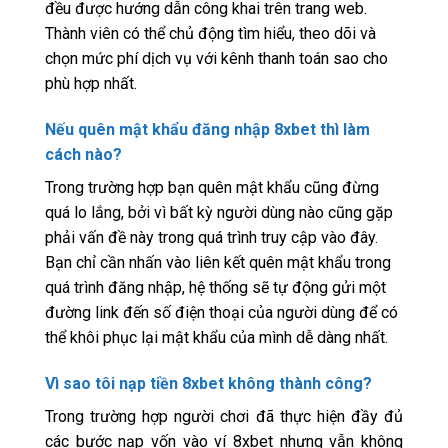
đều được hướng dẫn công khai trên trang web.
Thành viên có thể chủ động tìm hiểu, theo dõi và
chọn mức phí dịch vụ với kênh thanh toán sao cho
phù hợp nhất.
Nếu quên mật khẩu đăng nhập 8xbet thì làm
cách nào?
Trong trường hợp bạn quên mật khẩu cũng đừng
quá lo lắng, bởi vì bất kỳ người dùng nào cũng gặp
phải vấn đề này trong quá trình truy cập vào đây.
Bạn chỉ cần nhấn vào liên kết quên mật khẩu trong
quá trình đăng nhập, hệ thống sẽ tự động gửi một
đường link đến số điện thoại của người dùng để có
thể khôi phục lại mật khẩu của mình dễ dàng nhất.
Vì sao tôi nạp tiền 8xbet không thành công?
Trong trường hợp người chơi đã thực hiện đầy đủ
các bước nạp vốn vào ví 8xbet nhưng vẫn không