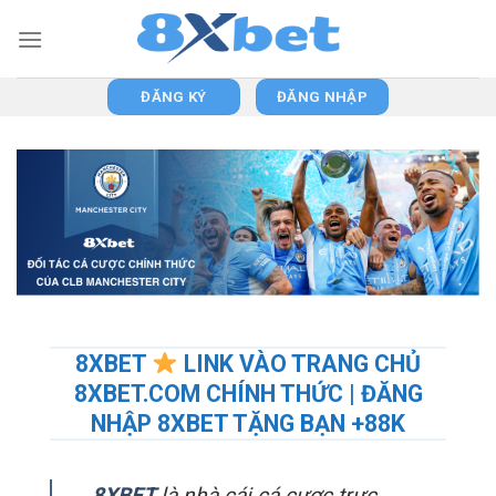
Skip
to
content
ĐĂNG KÝ
ĐĂNG NHẬP
8XBET
LINK VÀO TRANG CHỦ
8XBET.COM CHÍNH THỨC | ĐĂNG
NHẬP 8XBET TẶNG BẠN +88K
8XBET
là nhà cái cá cược trực