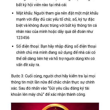
bất kỳ hội viên nào tại nhà cái.
Mật khẩu: Người tham gia nên đặt một mật khẩu
mạnh với đầy đủ các yếu tố chữ, số, ký tự đặc
biệt và không được trùng với bất kỳ thông tin cá
nhân nào của mình hoặc dãy quá dễ đoán như
123456
Số điện thoại: Bạn hãy nhập đúng số điện thoại
chính chủ mà mình đang sử dụng để nhà cái có
thể dễ dàng liên hệ và hỗ trợ người dùng khi có
vấn đề xảy ra.
Bước 3: Cuối cùng, người chơi hãy kiểm tra lại mọi
thông tin một lần nữa để chắc chắn thực sự chính
xác. Sau đó nhấn vào “Gửi yêu cầu đăng ký tài
khoản lên máy chủ” để xác nhận thành công.