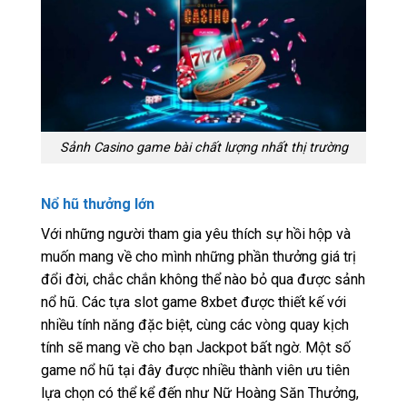
Sảnh Casino game bài chất lượng nhất thị trường
Nổ hũ thưởng lớn
Với những người tham gia yêu thích sự hồi hộp và
muốn mang về cho mình những phần thưởng giá trị
đổi đời, chắc chắn không thể nào bỏ qua được sảnh
nổ hũ. Các tựa slot game 8xbet được thiết kế với
nhiều tính năng đặc biệt, cùng các vòng quay kịch
tính sẽ mang về cho bạn Jackpot bất ngờ. Một số
game nổ hũ tại đây được nhiều thành viên ưu tiên
lựa chọn có thể kể đến như Nữ Hoàng Săn Thưởng,