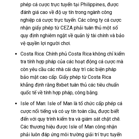
phép cá cược trực tuyến tại Philippines, được
đánh giá cao về độ uy tín trong ngành công
nghiệp cá cược trực tuyến. Các công ty cá cược
nhận giấy phép từ CEZA phải tuân thủ một số
quy định nghiêm ngặt về quản lý tài chính và bảo
vệ quyền lợi người chơi.
Costa Rica: Chính phủ Costa Rica không chỉ kiểm
tra tính hợp pháp của các hoạt động cá cược mà
còn yêu cầu các nhà cái duy trì các biện pháp
bảo mật cao cấp. Giấy phép từ Costa Rica
khẳng định rằng 8xbet tuân thủ các tiêu chuẩn
quốc tế về tính hợp pháp, công bằng.
Isle of Man: Isle of Man là tổ chức cấp phép cá
cược nổi tiếng và có uy tín toàn cầu, được biết
đến với quy trình kiểm tra và giám sát chặt chẽ.
Các thương hiệu được Isle of Man công nhận
phải luôn đáp ứng môi trường giải trí trực tuyến